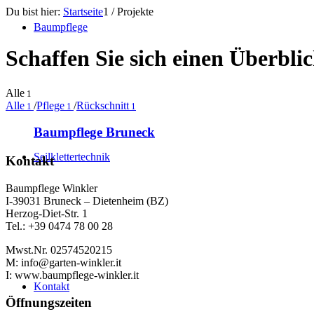
Du bist hier:
Startseite
1
/
Projekte
Baumpflege
Schaffen Sie sich einen Überbli
Alle
1
Alle
/
Pflege
/
Rückschnitt
1
1
1
Baumpflege Bruneck
Seilklettertechnik
Kontakt
Baumpflege Winkler
I-39031 Bruneck – Dietenheim (BZ)
Herzog-Diet-Str. 1
Tel.: +39 0474 78 00 28
Mwst.Nr. 02574520215
M: info@garten-winkler.it
I: www.baumpflege-winkler.it
Kontakt
Öffnungszeiten