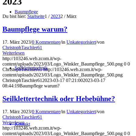
2023
Baumpflege
Du bist hier:
Startseite
1
/
2023
2
/
März
Baumpflege warum?
17. März 2023
/
0 Kommentare
/
in
Unkategorisiert
/
von
ChristophTaschler61
Weiterlesen
http://103246.web.zcom.it/wp-
content/uploads/2023/03/Logo_Winkler_Baumpflege_500.png
0
0
Seilklettertechnik
ChristophTaschler61
http://103246.web.zcom.it/wp-
content/uploads/2023/03/Logo_Winkler_Baumpflege_500.png
ChristophTaschler61
2023-03-17 07:21:00
2023-03-17
08:44:19
Baumpflege warum?
Seilklettertechnik oder Hebebühne?
17. März 2023
/
0 Kommentare
/
in
Unkategorisiert
/
von
ChristophTaschler61
Weiterlesen
Kontakt
http://103246.web.zcom.it/wp-
content/uploads/2023/03/Logo_Winkler_Baumpflege_500.png
0
0