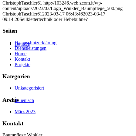
ChristophTaschler61
http://103246.web.zcom.it/wp-
content/uploads/2023/03/Logo_Winkler_Baumpflege_500.png
ChristophTaschler61
2023-03-17 06:43:46
2023-03-17
09:14:20
Seilklettertechnik oder Hebebühne?
Seiten
Datenschutzerklärung
Deutsch
Dienstleistungen
Home
Kontakt
Projekte
Kategorien
Unkategorisiert
Archiv
Italienisch
März 2023
Kontakt
Baumpflege Winkler